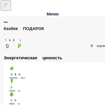
Меню
Казбек ПОДАРОК
-
160 г.
0 ₽
В корзи
Энергетическая ценность
380
калории, ккал.
5
белки, гр.
26
жиры, гр.