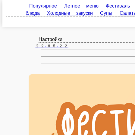
Популярное
Летнее меню
Фестиваль лисичек
Чебоксары
закуски
Cупы
Cалаты
Соусы
Напитки
ru
Настройки
22-85-22