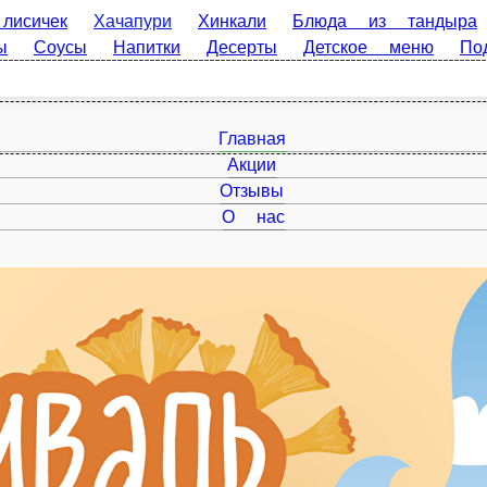
Хачапури
Хинкали
Блюда из тандыра
Гарниры
Гор
Десерты
Детское меню
Подарки
Главная
Акции
Отзывы
О нас