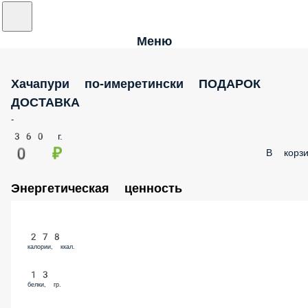
Меню
Хачапури по-имеретински ПОДАРОК
ДОСТАВКА
-
360 г.
0 ₽
В корз
Энергетическая ценность
278
калории, ккал.
13
белки, гр.