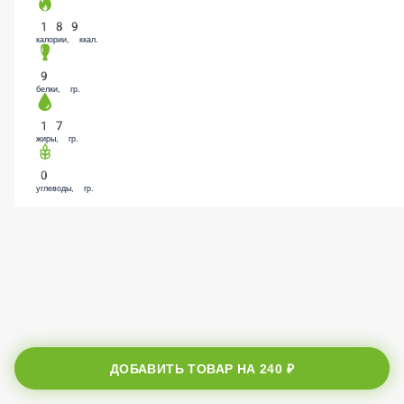
189
калории, ккал.
9
белки, гр.
17
жиры, гр.
0
углеводы, гр.
ДОБАВИТЬ ТОВАР НА
240 ₽