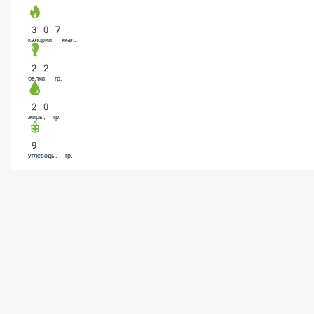
307
калории, ккал.
22
белки, гр.
20
жиры, гр.
9
углеводы, гр.