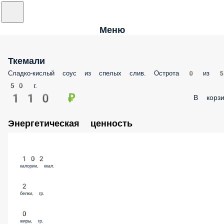
Меню
Ткемали
Сладко-кислый соус из спелых слив. Острота 0 из 5
50 г.
110 ₽
В корзи
Энергетическая ценность
102
калории, ккал.
2
белки, гр.
0
жиры, гр.