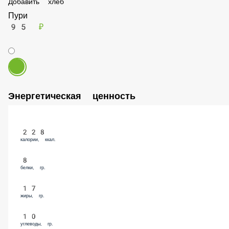
Пури
95 ₽
Энергетическая ценность
228
калории, ккал.
8
белки, гр.
17
жиры, гр.
10
углеводы, гр.