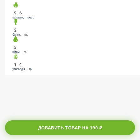
96
калории, ккал.
2
белки, гр.
3
жиры, гр.
14
углеводы, гр.
ДОБАВИТЬ ТОВАР НА
190 ₽