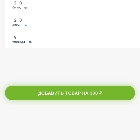
Энергетическая ценность
293
калории, ккал.
20
белки, гр.
20
жиры, гр.
9
углеводы, гр.
ДОБАВИТЬ ТОВАР НА
330 ₽