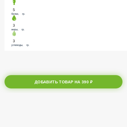
56
калории, ккал.
5
белки, гр.
3
жиры, гр.
3
углеводы, гр.
ДОБАВИТЬ ТОВАР НА
390 ₽