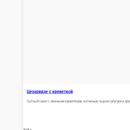
Цезаридзе с цыпленком из тандыра
Сытный салат с сочным шашлыком из курицы, копченым сыром 
215 г.
Опции
490 ₽
В корзину
Овощной салат по-грузински
Легкий салат из свежих огурцов и томатов, с красным луком и 
250 г.
Опции
390 ₽
В корзину