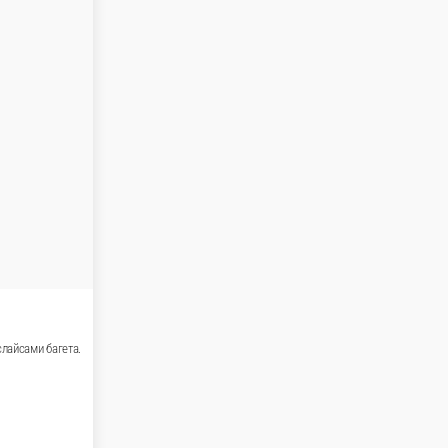
ирменным соусом цезарь и оформляем слайсами багета.
и и перца чили.