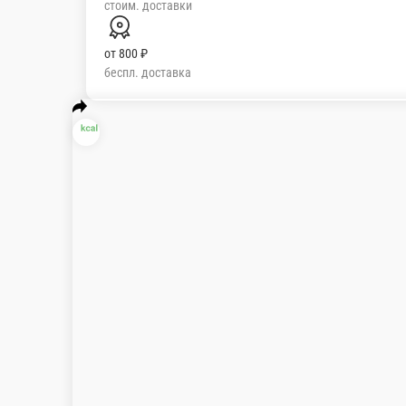
400 ₽
мин. сумма заказа
150 ₽
стоим. доставки
от
800 ₽
беспл. доставка
Популярное
Летнее меню
Фестиваль лисичек
Хачапури
Хинкали
меню
Подарки
Цезаридзе с креветкой
Сытный салат с нежными креветками, копченым сыром сулугун
215 г.
Опции
590 ₽
В корзину