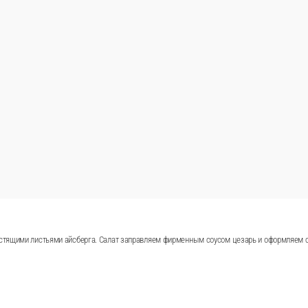
сулугуни и хрустящими листьями айсберга. Салат заправляем ф
ароматной заправкой лали, на основе растительного масла, зелен