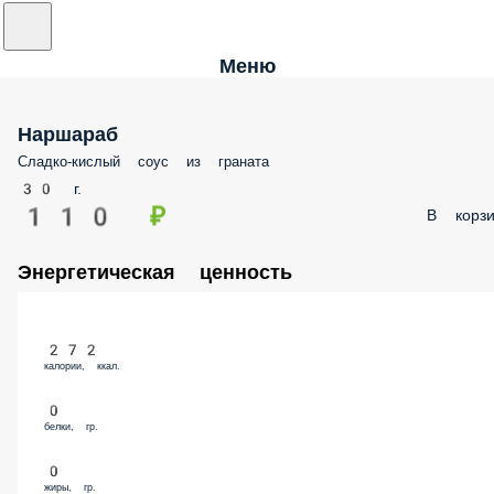
Меню
Наршараб
Сладко-кислый соус из граната
30 г.
110 ₽
В корзи
Энергетическая ценность
272
калории, ккал.
0
белки, гр.
0
жиры, гр.