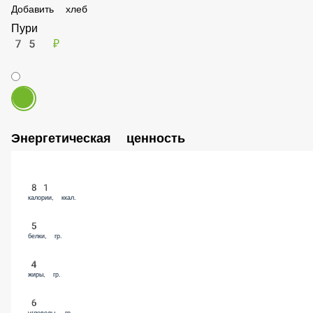
Добавить хлеб
Пури
75 ₽
Энергетическая ценность
81
калории, ккал.
5
белки, гр.
4
жиры, гр.