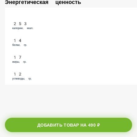
Энергетическая ценность
253
калории, ккал.
14
белки, гр.
17
жиры, гр.
12
углеводы, гр.
ДОБАВИТЬ ТОВАР НА
490 ₽