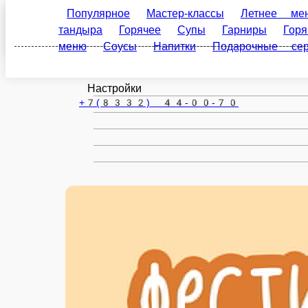
Популярное
Мастер-классы
Летнее ме
Киров
тандыра
Горячее
Супы
Гарниры
Гор
меню
Соусы
Напитки
Подарочные сер
ru
Настройки
+7(8332) 44-00-70