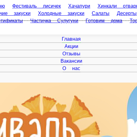
ню
Фестиваль лисичек
Хачапури
Хинкали отвар
ячие закуски
Холодные закуски
Салаты
Десерты
тификаты
Частичка Сулугуни
Готовим дома
То
Главная
Акции
Отзывы
Вакансии
О нас