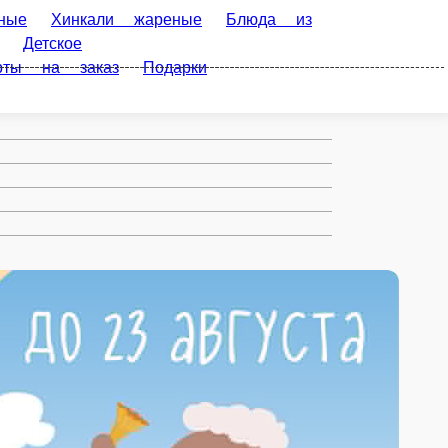
ные
Хинкали жареные
Блюда из
Детское
рты на заказ
Подарки