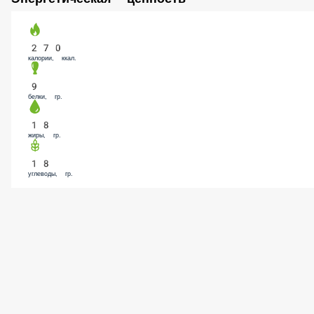
Энергетическая ценность
270
калории, ккал.
9
белки, гр.
18
жиры, гр.
18
углеводы, гр.